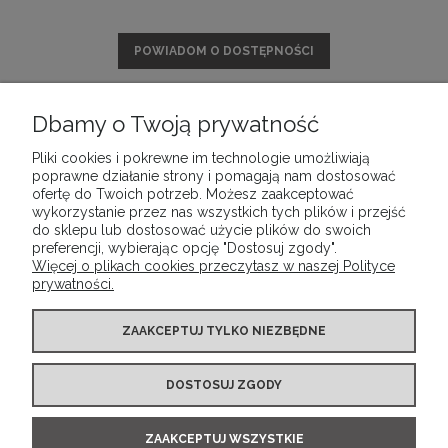
POWIADOM O DOSTĘPNOŚCI
Dbamy o Twoją prywatność
Pliki cookies i pokrewne im technologie umożliwiają
POMOC
poprawne działanie strony i pomagają nam dostosować
ofertę do Twoich potrzeb. Możesz zaakceptować
wykorzystanie przez nas wszystkich tych plików i przejść
MOJE KONTO
do sklepu lub dostosować użycie plików do swoich
preferencji, wybierając opcję "Dostosuj zgody".
Więcej o plikach cookies przeczytasz w naszej Polityce
prywatności.
PŁATNOŚCI I DOSTAWA
ZAAKCEPTUJ TYLKO NIEZBĘDNE
INFORMACJE
DOSTOSUJ ZGODY
O NAS
ZAAKCEPTUJ WSZYSTKIE