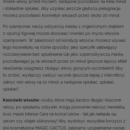
mokre włosy przed myciem, następnie pozostawić na kilka minut
i dokładnie spłukać. Aby uzyskać jeszcze głębszą pielęgnację,
możesz pozostawić kosmetyk włosach przez około 20 minut.
Po szamponie: naszą odżywczą maskę z organicznym olejkiem
z opuncji figowej można stosować również po myciu włosów
szamponem. W zależności od kondycji włosów, możesz używać
tego kosmetyku na różne sposoby: jako specyfik ułatwiający
rozczesywanie bez spłukiwania lub jako superodżywczą maskę
pozostawiając ją na włosach przez 10 minut (jeszcze lepszy efekt
nawilżenia osiągniesz otulając włosy gorącym ręcznikiem)! Aby
to zrobić, wystarczy zwilżyć ręcznik (jeszcze lepiej z mikrofibry),
zakryć nim włosy na 10 minut, a następnie spłukać, spłukać,
spłukać!
Końcówki włosów:
osoby, które mają bardzo długie i kręcone
włosy, po spłukaniu odżywki, mogą ponownie nałożyć niewielką
ilość maski Intense Care na końce loków - tak jak nakłada się
serum czy olejek silikonowy! Aby wydobyć wszystkie korzyści z
linii kosmetyków MAGIC CACTUS, zalecamy uzupełnienie swojej