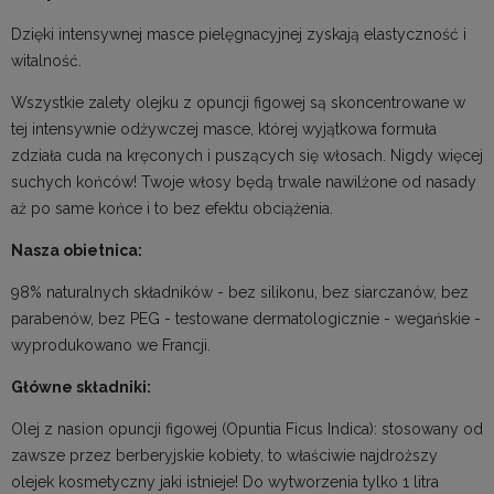
Dzięki intensywnej masce pielęgnacyjnej zyskają elastyczność i
witalność.
Wszystkie zalety olejku z opuncji figowej są skoncentrowane w
tej intensywnie odżywczej masce, której wyjątkowa formuła
zdziała cuda na kręconych i puszących się włosach. Nigdy więcej
suchych końców! Twoje włosy będą trwale nawilżone od nasady
aż po same końce i to bez efektu obciążenia.
Nasza obietnica:
98% naturalnych składników - bez silikonu, bez siarczanów, bez
parabenów, bez PEG - testowane dermatologicznie - wegańskie -
wyprodukowano we Francji.
Główne składniki:
Olej z nasion opuncji figowej (Opuntia Ficus Indica): stosowany od
zawsze przez berberyjskie kobiety, to właściwie najdroższy
olejek kosmetyczny jaki istnieje! Do wytworzenia tylko 1 litra