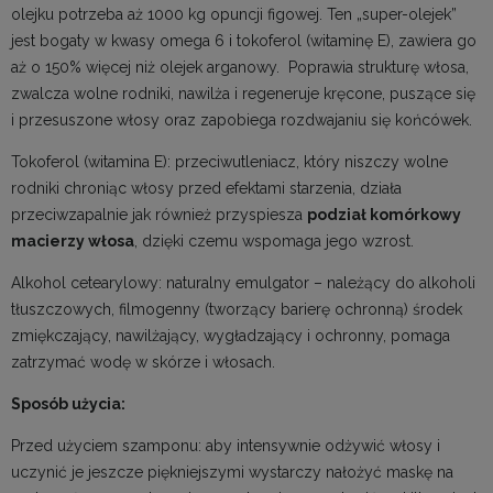
olejku potrzeba aż 1000 kg opuncji figowej. Ten „super-olejek”
jest bogaty w kwasy omega 6 i tokoferol (witaminę E), zawiera go
aż o 150% więcej niż olejek arganowy. Poprawia strukturę włosa,
zwalcza wolne rodniki, nawilża i regeneruje kręcone, puszące się
i przesuszone włosy oraz zapobiega rozdwajaniu się końcówek.
Tokoferol (witamina E): przeciwutleniacz, który niszczy wolne
rodniki chroniąc włosy przed efektami starzenia, działa
przeciwzapalnie jak również przyspiesza
podział komórkowy
macierzy włosa
, dzięki czemu wspomaga jego wzrost.
Alkohol cetearylowy: naturalny emulgator – należący do alkoholi
tłuszczowych, filmogenny (tworzący barierę ochronną) środek
zmiękczający, nawilżający, wygładzający i ochronny, pomaga
zatrzymać wodę w skórze i włosach.
Sposób użycia:
Przed użyciem szamponu: aby intensywnie odżywić włosy i
uczynić je jeszcze piękniejszymi wystarczy nałożyć maskę na