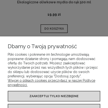
Ekologiczne oliwkowe mydło do rąk 500 ml
19,99 zł
DO KOSZYKA
Dbamy o Twoją prywatność
Pliki cookies i pokrewne im technologie umożliwiają
POMOC
poprawne działanie strony i pomagają nam dostosować
ofertę do Twoich potrzeb. Możesz zaakceptować
wykorzystanie przez nas wszystkich tych plików i przejść
MOJE KONTO
do sklepu lub dostosować użycie plików do swoich
preferencji, wybierając opcję "Dostosuj zgody".
Więcej o plikach cookies przeczytasz w naszej Polityce
prywatności.
PŁATNOŚCI I DOSTAWA
ZAAKCEPTUJ TYLKO NIEZBĘDNE
INFORMACJE