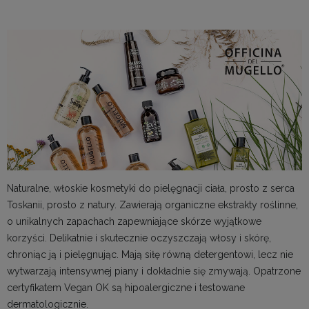
Naturalne, włoskie
kosmetyki
do pielęgnacji
ciała
, p
rosto z serca
Toskanii
,
prosto z natur
y. Zawierają
organiczne
ekstrakt
y
roślinne,
o
unikalny
ch zapachach
zapewniając
e
skórze wyjątkowe
korzyści. Delikatnie i skutecznie o
czyszczają
włosy i
skórę
,
chroniąc ją i
pielęgnując. Mają siłę równą detergentowi, lecz nie
wytw
arzają intensywnej piany
i dokładnie się zmywają.
Opatrzone
certyfikatem
Vegan
OK są hipoalergiczne i testowane
dermatologicznie.