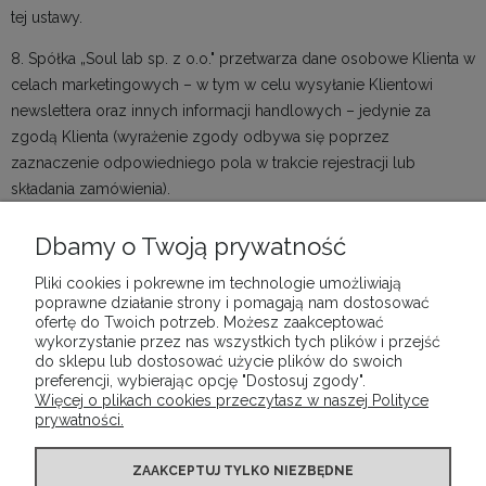
tej ustawy.
8. Spółka „Soul lab sp. z o.o." przetwarza dane osobowe Klienta w
celach marketingowych – w tym w celu wysyłanie Klientowi
newslettera oraz innych informacji handlowych – jedynie za
zgodą Klienta (wyrażenie zgody odbywa się poprzez
zaznaczenie odpowiedniego pola w trakcie rejestracji lub
składania zamówienia).
Dbamy o Twoją prywatność
Pliki cookies i pokrewne im technologie umożliwiają
POMOC
poprawne działanie strony i pomagają nam dostosować
ofertę do Twoich potrzeb. Możesz zaakceptować
wykorzystanie przez nas wszystkich tych plików i przejść
MOJE KONTO
do sklepu lub dostosować użycie plików do swoich
preferencji, wybierając opcję "Dostosuj zgody".
Więcej o plikach cookies przeczytasz w naszej Polityce
prywatności.
PŁATNOŚCI I DOSTAWA
ZAAKCEPTUJ TYLKO NIEZBĘDNE
INFORMACJE