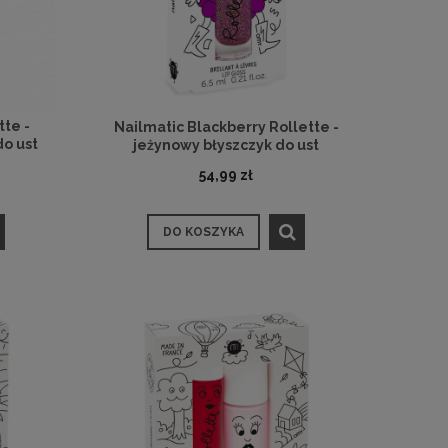
te -
Nailmatic Blackberry Rollette -
do ust
jeżynowy błyszczyk do ust
54,99 zł
DO KOSZYKA