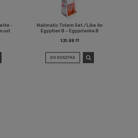
ette -
Nailmatic Totem Set /Like An
o ust
Egyptian B – Egypcianka B
131,99 zł
DO KOSZYKA