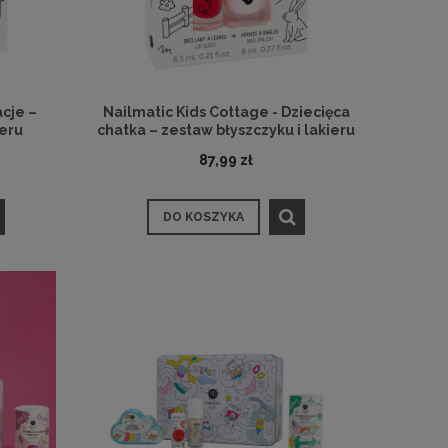
cje –
Nailmatic Kids Cottage - Dziecięca
ieru
chatka – zestaw błyszczyku i lakieru
87,99 zł
DO KOSZYKA