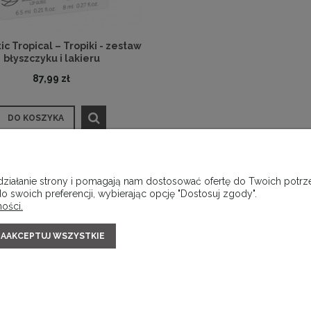
ic Tropical – Tropiki - zestaw
błyszczyku i lakieru
87,99 zł
DO KOSZYKA
 działanie strony i pomagają nam dostosować ofertę do Twoich pot
ONTO
PŁATNOŚCI I DOSTAWA
INF
o swoich preferencji, wybierając opcję "Dostosuj zgody".
ości.
ówienia
Formy płatności
Polityka
a konta
Czas i koszty dostawy
Ochro
AAKCEPTUJ WSZYSTKIE
alnia
Sklep internetowy Shoper.pl