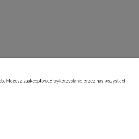
rzeb. Możesz zaakceptować wykorzystanie przez nas wszystkich
ORMACJE
O NAS
 prywatności
Kontakt i dane firmy
na danych
O Nas