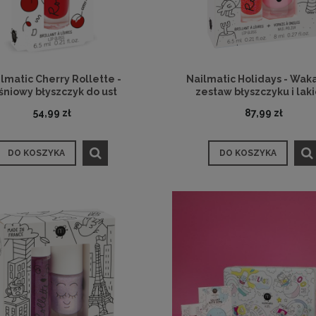
lmatic Cherry Rollette -
Nailmatic Holidays - Waka
śniowy błyszczyk do ust
zestaw błyszczyku i lak
54,99 zł
87,99 zł
DO KOSZYKA
DO KOSZYKA