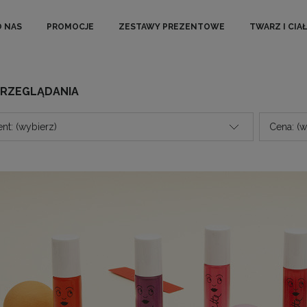
O NAS
PROMOCJE
ZESTAWY PREZENTOWE
TWARZ I CIA
PRZEGLĄDANIA
nt: (wybierz)
Cena: (w