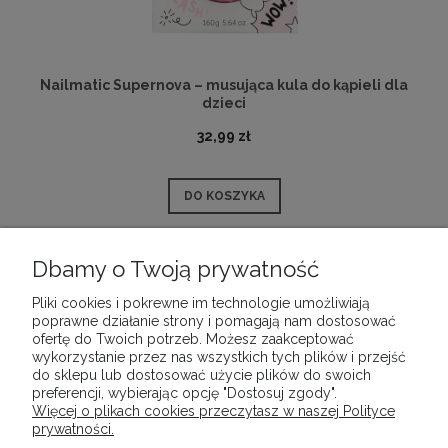
Nailmatic Supernova – musująca kula do kąpieli dla
dzieci
32,99 zł
DO KOSZYKA
Dbamy o Twoją prywatność
Pliki cookies i pokrewne im technologie umożliwiają
POMOC
poprawne działanie strony i pomagają nam dostosować
ofertę do Twoich potrzeb. Możesz zaakceptować
wykorzystanie przez nas wszystkich tych plików i przejść
MOJE KONTO
do sklepu lub dostosować użycie plików do swoich
preferencji, wybierając opcję "Dostosuj zgody".
Więcej o plikach cookies przeczytasz w naszej Polityce
prywatności.
PŁATNOŚCI I DOSTAWA