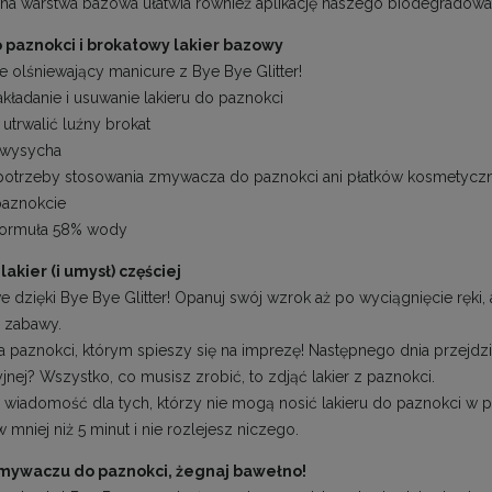
na warstwa bazowa ułatwia również aplikację naszego biodegradowaln
o paznokci i brokatowy lakier bazowy
e olśniewający manicure z Bye Bye Glitter!
akładanie i usuwanie lakieru do paznokci
utrwalić luźny brokat
 wysycha
potrzeby stosowania zmywacza do paznokci ani płatków kosmetycz
paznokcie
formuła 58% wody
lakier (i umysł) częściej
e dzięki Bye Bye Glitter! Opanuj swój wzrok aż po wyciągnięcie ręki
a zabawy.
la paznokci, którym spieszy się na imprezę! Następnego dnia przej
yjnej? Wszystko, co musisz zrobić, to zdjąć lakier z paznokci.
 wiadomość dla tych, którzy nie mogą nosić lakieru do paznokci w pr
 mniej niż 5 minut i nie rozlejesz niczego.
mywaczu do paznokci, żegnaj bawełno!