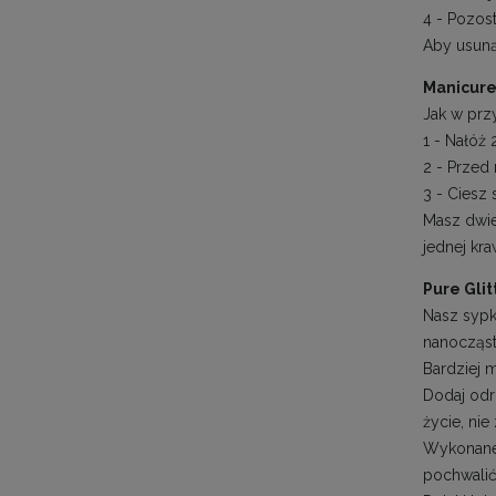
4 - Pozost
Aby usunąć
Manicure
Jak w prz
1 - Nałóż
2 - Przed
3 - Ciesz
Masz dwie
jednej kr
Pure Gli
Nasz sypk
nanocząst
Bardziej 
Dodaj odro
życie, nie
Wykonane 
pochwalić