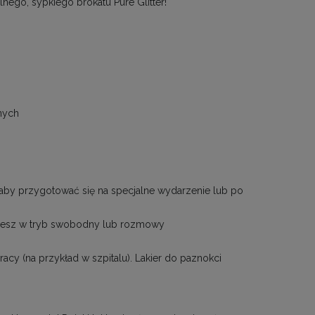
ego, sypkiego brokatu Pure Glitter!
nych
, aby przygotować się na specjalne wydarzenie lub po
dziesz w tryb swobodny lub rozmowy
acy (na przykład w szpitalu). Lakier do paznokci