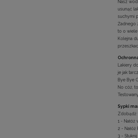
Nasz wodn
usunąć la
suchymi p
Żadnego z
to o wiel
Kolejna d
przeszkad
Ochronna
Lakiery d
je jak ta
Bye Bye Gl
No cóż, to
Testowany
Sypki ma
Zdobądź 
1 - Nałóż
2 - Nałóż
3 - Stukn