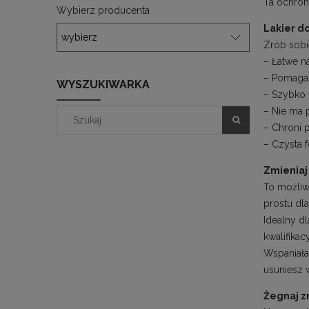
Ta ochron
Wybierz producenta
Lakier d
Zrób sobi
– Łatwe n
– Pomaga 
WYSZUKIWARKA
– Szybko
– Nie ma 
– Chroni 
– Czysta 
Zmieniaj 
To możliw
prostu dl
Idealny d
kwalifikac
Wspaniała
usuniesz w
Żegnaj z