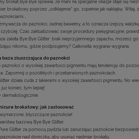
y brokat Bye Bye sprawia, że mani na specjalne okazje staje się niez
kier brokatowy poprzez „odklejenie” go, zupełnie jak naklejkę. Witaj
aznokciami...
mywacza do paznokci, żadnej bawełny, a to oznacza lżejszą walizkę
e szybciej. Czas zaktualizować swoje procedury pielęgnacyjne, praw
uża zaleta Bye Bye Glitter: brak nieprzyjemnego zapachu, możesz go
zając nikomu, gdzie podpisujemy? Całkowita wygrana-wygrana.
 baza złuszczająca do paznokci
o paznokci o wysokiej zawartości pigmentu mają tendencję do pozost
rcza. Zapomnij o pożółkłych i przebarwionych paznokciach.
itter działa cuda z lakierami o wysokiej zawartości pigmentu. No wiec
 już koniec, tym lepiej!
 dermatologicznie.
nicure brokatowy: jak zastosować
wymarzone, błyszczące paznokcie!
 warstwę bazową Bye Bye Glitter.
 Pure Glitter za pomocą pędzla lub zanurzając paznokcie bezpośred
ij paznokcie nad doniczką, aby usunąć nadmiar brokatu.