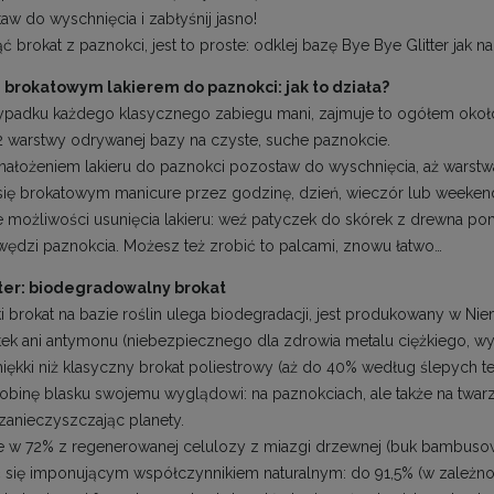
aw do wyschnięcia i zabłyśnij jasno!
 brokat z paznokci, jest to proste: odklej bazę Bye Bye Glitter jak na
 brokatowym lakierem do paznokci: jak to działa?
ypadku każdego klasycznego zabiegu mani, zajmuje to ogółem okoł
 2 warstwy odrywanej bazy na czyste, suche paznokcie.
 nałożeniem lakieru do paznokci pozostaw do wyschnięcia, aż warstwa
 się brokatowym manicure przez godzinę, dzień, wieczór lub weeken
 możliwości usunięcia lakieru: weź patyczek do skórek z drewna poma
awędzi paznokcia. Możesz też zrobić to palcami, znowu łatwo…
tter: biodegradowalny brokat
i brokat na bazie roślin ulega biodegradacji, jest produkowany w Nie
ek ani antymonu (niebezpiecznego dla zdrowia metalu ciężkiego, wy
miękki niż klasyczny brokat poliestrowy (aż do 40% według ślepych te
binę blasku swojemu wyglądowi: na paznokciach, ale także na twarzy, 
 zanieczyszczając planety.
w 72% z regenerowanej celulozy z miazgi drzewnej (buk bambusowy, 
 się imponującym współczynnikiem naturalnym: do 91,5% (w zależnoś