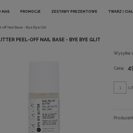
O NAS
PROMOCJE
ZESTAWY PREZENTOWE
TWARZ I CIA
off Nail Base - Bye Bye Glit
ITTER PEEL-OFF NAIL BASE - BYE BYE GLIT
Wysyłka 
4
Cena:
szt
Producent