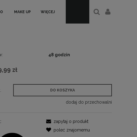
ŁO
MAKE UP
WIĘCEJ
w:
48 godzin
9,99 zł
.
DO KOSZYKA
dodaj do przechowalni
:
zapytaj o produkt
poleć znajomemu