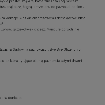
wykle proste! Dzięki tej bazie złuszczającej możesz
, złuszczaj bazę, żegnaj zmywaczu do paznokci: koniec z
 na wakacje. A dzięki ekspresowemu demakijażowi idzie
da?
 używać gdziekolwiek chcesz. Manicure do woli, nie
awiania śladów na paznokciach. Bye Bye Glitter chroni
ie, te, które irytująco plamią paznokcie całymi dniami…
nio w doniczce.