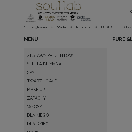
»
»
»
Strona główna
Marki
Nailmatic
PURE GLITTER Peel-
MENU
PURE GL
ZESTAWY PREZENTOWE
STREFA INTYMNA
SPA
TWARZ I CIAŁO
MAKE UP
ZAPACHY
WŁOSY
DLA NIEGO
DLA DZIECI