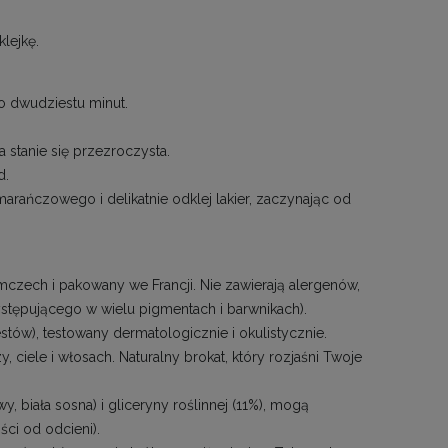
klejkę.
o dwudziestu minut.
 stanie się przezroczysta.
d.
rańczowego i delikatnie odklej lakier, zaczynając od
mczech i pakowany we Francji. Nie zawierają alergenów,
stępującego w wielu pigmentach i barwnikach).
stów), testowany dermatologicznie i okulistycznie.
ciele i włosach. Naturalny brokat, który rozjaśni Twoje
biała sosna) i gliceryny roślinnej (11%), mogą
ci od odcieni).