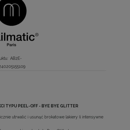
ktu:
AB2E-
240205155109
KCI TYPU PEEL-OFF - BYE BYE GLITTER
cznie utrwalić i usunąć brokatowe lakiery (i intensywne