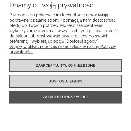
Dbamy o Twoją prywatność
Pliki cookies i pokrewne im technologie umożliwiają
POMOC
poprawne działanie strony i pomagają nam dostosować
ofertę do Twoich potrzeb. Możesz zaakceptować
wykorzystanie przez nas wszystkich tych plików i przejść
MOJE KONTO
do sklepu lub dostosować użycie plików do swoich
preferencji, wybierając opcję "Dostosuj zgody".
Więcej o plikach cookies przeczytasz w naszej Polityce
prywatności.
PŁATNOŚCI I DOSTAWA
ZAAKCEPTUJ TYLKO NIEZBĘDNE
INFORMACJE
DOSTOSUJ ZGODY
O NAS
ZAAKCEPTUJ WSZYSTKIE
POKAŻ PEŁNĄ WERSJĘ STRONY
Sklep internetowy Shoper.pl