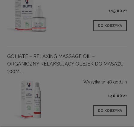
115,00 zł
DO KOSZYKA
GOLIATE – RELAXING MASSAGE OIL –
ORGANICZNY RELAKSUJĄCY OLEJEK DO MASAŻU
100ML
Wysyłka w:
48 godzin
140,00 zł
DO KOSZYKA